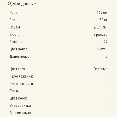
Мои данные
Рост:
167 см
Вес:
50 кг
Объем:
2
/
0
/
0
см.
Бюст:
2 размер
Возраст:
27
Цвет волос:
Шатен
Длина волос:
0
Цвет глаз:
Зеленые
Телосложение:
-
Тип внешности:
-
Тип лица:
-
Цвет кожи:
-
Знак зодиака:
-
Знание языка:
-