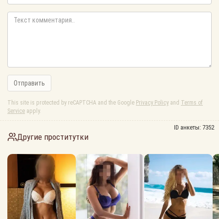
Отправить
This site is protected by reCAPTCHA and the Google
Privacy Policy
and
Terms of
Service
apply.
ID анкеты:
7352
Другие проститутки