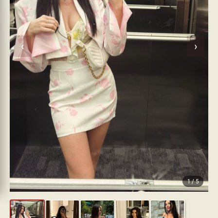
‹
›
1
/
5